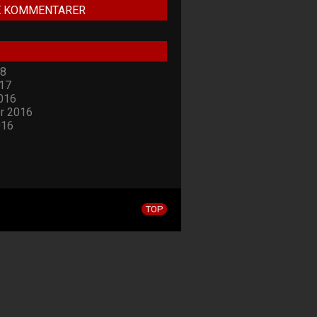
E KOMMENTARER
18
17
016
r 2016
016
TOP