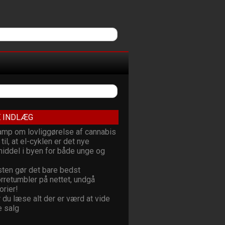
 INDLÆG
kamp om lovliggørelse af cannabis
til, at el-cyklen er det nye
middel i byen for både unge og
sten gør det bare bedst
ørretumbler på nettet, undgå
orier!
 du læse alt der er værd at vide
e salg