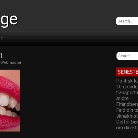
dge
KT
1
y
Webmaster
SENESTE
Politisk 
10 grunde 
transport
ældre
Eltandbør
Find din t
skrækhist
Derfor bør
om direkt